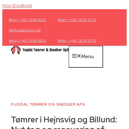
Hop til indhold
Bent: (+45) 2020 4025
Peter: (+45) 2076 3275
ft@fugdaltomrer.dk
Bent: (+45) 2020 4025
Peter: (+45) 2076 3275
Menu
FUGDAL TØMRER OG SNEDKER APS
Tømrer i Hejnsvig og Billund: