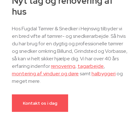
Nyt tag og renovering af
hus
Hos Fugdal Tømrer & Snedker i Hejnsvig tilbyder vi
en bred vifte af tømrer- og snedkerarbejde. Så hvis
du har brug for en dygtig og professionelle tømrer
og snedker omkring Billund, Grindsted og Vorbasse,
så kan vi helt sikker hjælpe dig. Vi har over 40 års
erfaring indenfor
renovering
,
tagarbejde
,
montering af vinduer og døre
samt
halbyggeri
og
meget mere.
Kontakt os i dag