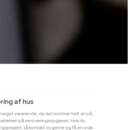
ring af hus
r meget varierende, da det kommer helt an på,
størrelsen på renoveringsopgaven. Hvis du
ringsprojekt, så kontakt os gerne og få en snak