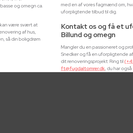
med en af vores fagmænd om, hvad 
Vorbasse og omegn ca.
uforpligtende tilbud til dig.
 kan være svært at
Kontakt os og få et ufo
renovering af hus,
Billund og omegn
en, så din boligdrøm
Mangler du en passioneret og pro
Snedker og få en uforpligtende afta
dit renoveringsprojekt. Ring til
(+4
ft@fugdaltomrer.dk
, du har også