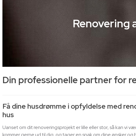
Renovering 
Din professionelle partner for r
Få dine husdrømme i opfyldelse med ren
hus
Uanset om dit renoveringsprojekt er lille eller stor, så kan vi v
kommer gerne ud til dig, og tager en snak om dine ønsker og b