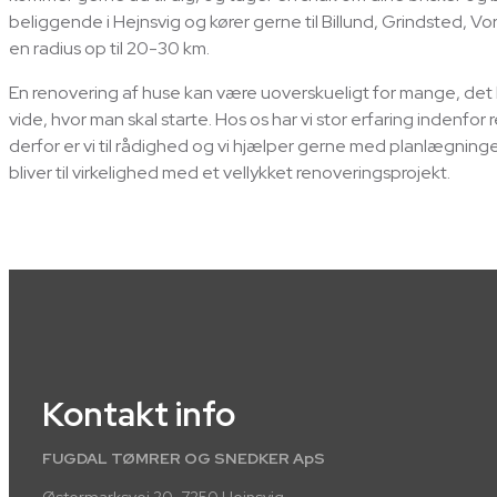
beliggende i Hejnsvig og kører gerne til Billund, Grindsted, 
en radius op til 20-30 km.
En renovering af huse kan være uoverskueligt for mange, det
vide, hvor man skal starte. Hos os har vi stor erfaring indenfor 
derfor er vi til rådighed og vi hjælper gerne med planlægning
bliver til virkelighed med et vellykket renoveringsprojekt.
Kontakt info
FUGDAL TØMRER OG SNEDKER ApS
Østermarksvej 20, 7250 Hejnsvig