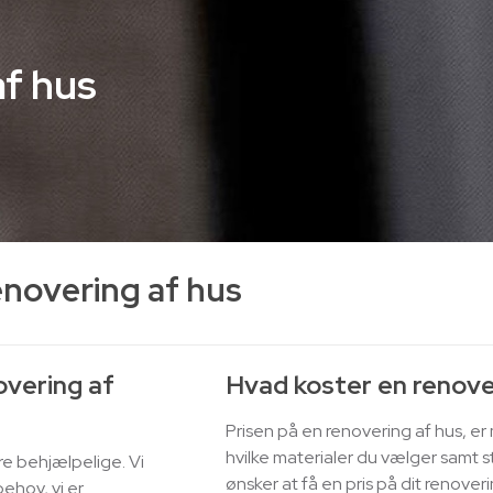
af hus
enovering af hus
overing af
Hvad koster en renove
Prisen på en renovering af hus, e
hvilke materialer du vælger samt 
ære behjælpelige. Vi
ønsker at få en pris på dit renove
ehov, vi er