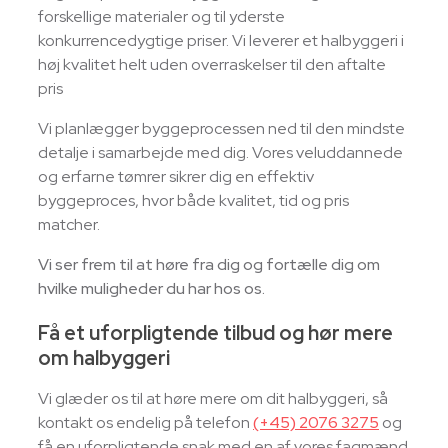
forskellige materialer og til yderste
konkurrencedygtige priser. Vi leverer et halbyggeri i
høj kvalitet helt uden overraskelser til den aftalte
pris
Vi planlægger byggeprocessen ned til den mindste
detalje i samarbejde med dig. Vores veluddannede
og erfarne tømrer sikrer dig en effektiv
byggeproces, hvor både kvalitet, tid og pris
matcher.
Vi ser frem til at høre fra dig og fortælle dig om
hvilke muligheder du har hos os.
Få et uforpligtende tilbud og hør mere
om halbyggeri
Vi glæder os til at høre mere om dit halbyggeri, så
kontakt os endelig på telefon
(+45) 2076 3275
og
få en uforpligtende snak med en af vores fagmænd