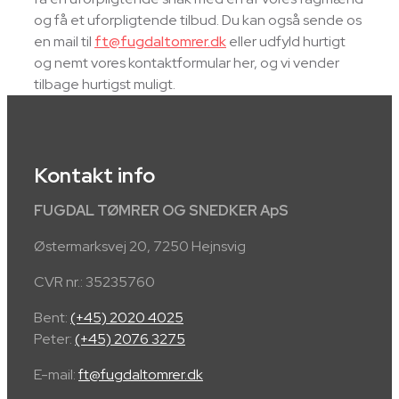
og få et uforpligtende tilbud. Du kan også sende os
en mail til
ft@fugdaltomrer.dk
eller udfyld hurtigt
og nemt vores kontaktformular her, og vi vender
tilbage hurtigst muligt.
Kontakt info
FUGDAL TØMRER OG SNEDKER ApS
Østermarksvej 20, 7250 Hejnsvig
CVR nr.: 35235760
​Bent:
(+45) 2020 4025
Peter:
(+45) 2076 3275
E-mail:
ft@fugdaltomrer.dk